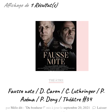
Affichage de
1 Résultat(s)
THÉÂTRE
Fausse note / D. Caron / C. Luthringer / P.
Azéma / P. Deny / Théâtre #34
par
Mélo dit : "Du bonheur !"
mis à jour le
septembre 20, 2021
Laisser