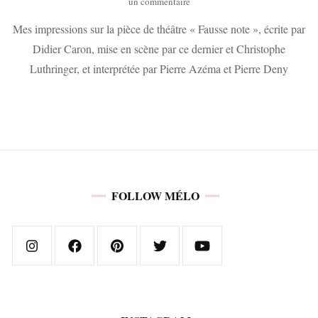
sur
un commentaire
Fausse
Mes impressions sur la pièce de théâtre « Fausse note », écrite par
note
/
Didier Caron, mise en scène par ce dernier et Christophe
D.
Luthringer, et interprétée par Pierre Azéma et Pierre Deny
Caron
/
C.
Luthringer
/
P.
Azéma
/
P.
FOLLOW MÉLO
Deny
/
Théâtre
#34