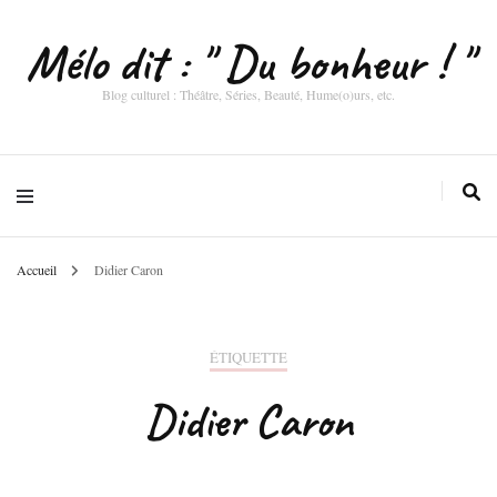
Mélo dit : " Du bonheur ! "
Blog culturel : Théâtre, Séries, Beauté, Hume(o)urs, etc.
Accueil
Didier Caron
ÉTIQUETTE
Didier Caron